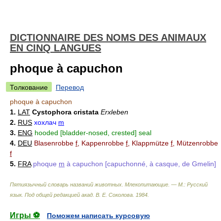
DICTIONNAIRE DES NOMS DES ANIMAUX
EN CINQ LANGUES
phoque à capuchon
Толкование
Перевод
phoque à capuchon
1.
LAT
Cystophora cristata
Erxleben
2.
RUS
хохлач
m
3.
ENG
hooded [bladder-nosed, crested] seal
4.
DEU
Blasenrobbe
f
, Kappenrobbe
f
, Klappmütze
f
, Mützenrobbe
f
5.
FRA
phoque
m
à capuchon [capuchonné, à casque, de Gmelin]
Пятиязычный словарь названий животных. Млекопитающие. — М.: Русский
язык
.
Под общей редакцией акад. В. Е. Соколова
.
1984
.
Игры ⚽
Поможем написать курсовую