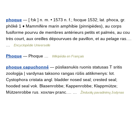
phoque
— [ fɔk ] n. m. • 1573 n. f.; focque 1532; lat. phoca, gr.
phôkê 1 ♦ Mammifère marin amphibie (pinnipèdes), au corps
fusiforme pourvu de membres antérieurs petits et palmés, au cou
très court, aux oreilles dépourvues de pavillon, et au pelage ras.…
…
Encyclopédie Universelle
Phoque
— Phoque …
Wikipédia en Français
phoque capuchonné
— pūsliasnukis ruonis statusas T sritis
zoologija | vardynas taksono rangas rūšis atitikmenys: lot.
Cystophora cristata angl. bladder nosed seal; crested seal;
hooded seal vok. Blasenrobbe; Kappenrobbe; Klappmütze;
Mützenrobbe rus. хохлач pranc.… …
Žinduolių pavadinimų žodynas