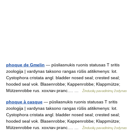
phoque de Gmelin
— pūsliasnukis ruonis statusas T sritis
zoologija | vardynas taksono rangas rūšis atitikmenys: lot.
Cystophora cristata angl. bladder nosed seal; crested seal;
hooded seal vok. Blasenrobbe; Kappenrobbe; Klappmütze;
Mützenrobbe rus. хохлач pranc.… …
Žinduolių pavadinimų žodynas
phoque à casque
— pūsliasnukis ruonis statusas T sritis
zoologija | vardynas taksono rangas rūšis atitikmenys: lot.
Cystophora cristata angl. bladder nosed seal; crested seal;
hooded seal vok. Blasenrobbe; Kappenrobbe; Klappmütze;
Mützenrobbe rus. хохлач pranc.… …
Žinduolių pavadinimų žodynas