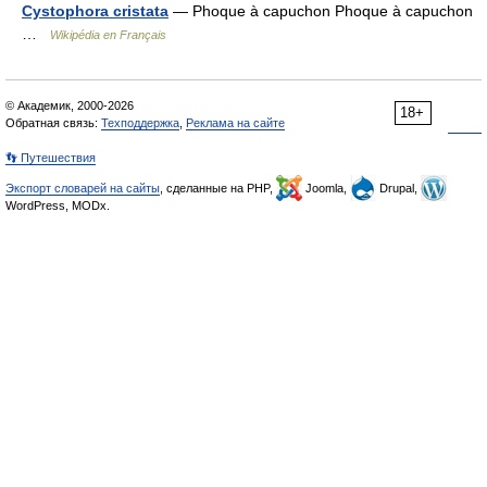
Cystophora cristata
— Phoque à capuchon Phoque à capuchon
…
Wikipédia en Français
© Академик, 2000-2026
18+
Обратная связь:
Техподдержка
,
Реклама на сайте
👣 Путешествия
Экспорт словарей на сайты
, сделанные на PHP,
Joomla,
Drupal,
WordPress, MODx.