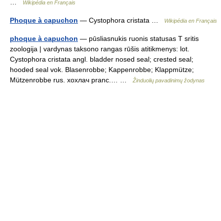
…
Wikipédia en Français
Phoque à capuchon
— Cystophora cristata …
Wikipédia en Français
phoque à capuchon
— pūsliasnukis ruonis statusas T sritis
zoologija | vardynas taksono rangas rūšis atitikmenys: lot.
Cystophora cristata angl. bladder nosed seal; crested seal;
hooded seal vok. Blasenrobbe; Kappenrobbe; Klappmütze;
Mützenrobbe rus. хохлач pranc.… …
Žinduolių pavadinimų žodynas