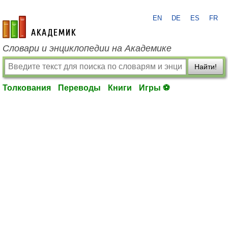
EN
DE
ES
FR
academic.ru
Словари и энциклопедии на Академике
Найти!
Толкования
Переводы
Книги
Игры ⚽